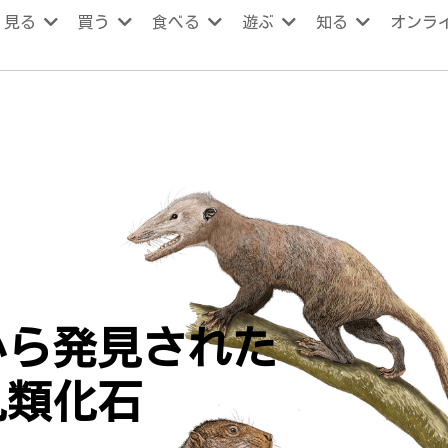
見る
買う
食べる
遊ぶ
知る
オンラ
から発見された
乳類化石