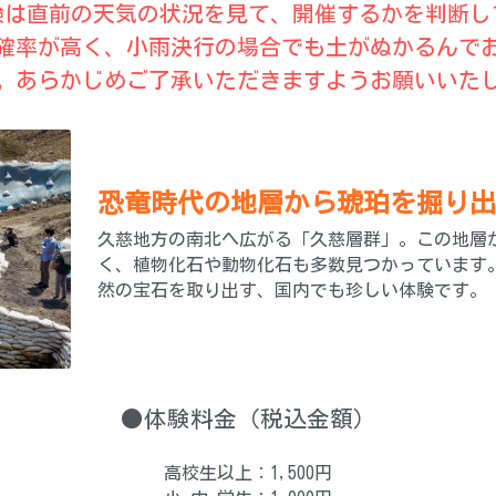
験は直前の天気の状況を見て、開催するかを判断し
確率が高く、小雨決行の場合でも土がぬかるんで
。あらかじめご了承いただきますようお願いいた
恐竜時代の地層から琥珀を掘り出
久慈地方の南北へ広がる「久慈層群」。この地層
く、植物化石や動物化石も多数見つかっています
然の宝石を取り出す、国内でも珍しい体験です。
●体験料金（税込金額）
高校生以上：1,500円