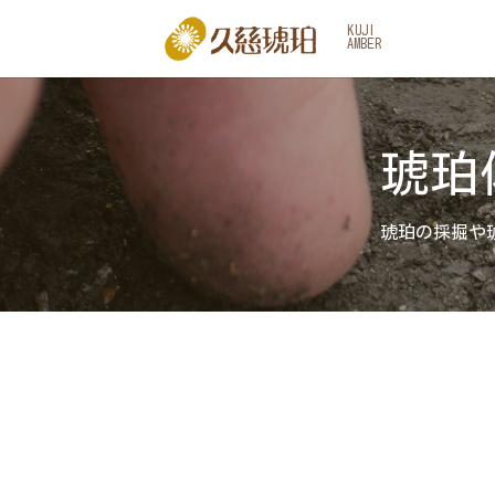
KUJI
AMBER
琥珀
琥珀の採掘や