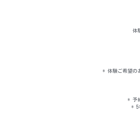
体
* 体験ご希望
* 
*