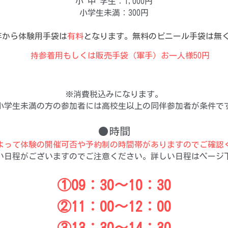
小 中 学生：1,000円
小学生未満：300円
年から体験用手袋は
有料
となります。無料のビニール手袋は無
持参着用もしくは販売手袋（軍手）お一人様50円
※消費税込みになります。
小学生未満の方の参加者には高校生以上の同伴参加者が条件で
●時間
よって体験の開催可否や予約制の時間帯がありますのでご確認
い日程がございますのでご注意ください。詳しい日程はページ
①09：30～10：30
②11：00～12：00
③13：30～14：30